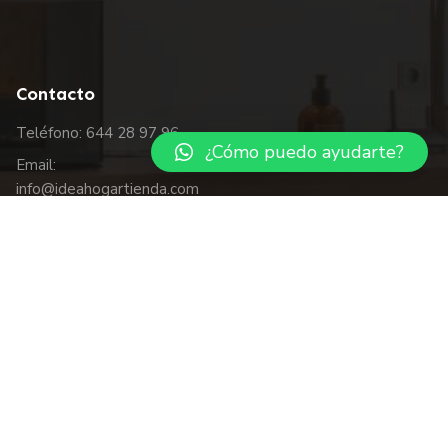
Contacto
Teléfono: 644 28 97 96
¿Cómo puedo ayudarte?
Email:
info@ideahogartienda.com
Mañanas: L a V de 10 a 14 hrs.
Tardes: de 17:30 a 20:30
hrs.