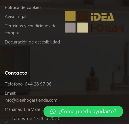
Política de cookies
Aviso legal
Términos y condiciones de
compra
Declaración de accesibilidad
Contacto
Teléfono: 644 28 97 96
Email:
info@ideahogartienda.com
Mañanas: L a V de 10 a 14 hrs.
¿Cómo puedo ayudarte?
Tardes: de 17:30 a 20:30
hrs.