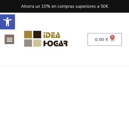
Ahorra un 10% en compras superiores a 50€
Abrir barra de herramientas
0
0,00
€