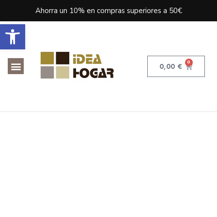
Ahorra un 10% en compras superiores a 50€
Abrir barra de herramientas
0
0,00
€