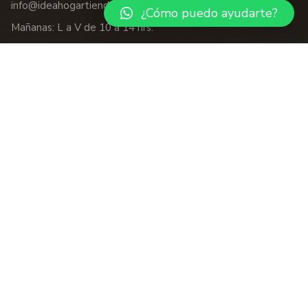
info@ideahogartienda.com
¿Cómo puedo ayudarte?
Mañanas: L a V de 10 a 14 hrs.
Tardes: de 17:30 a 20:30
hrs.