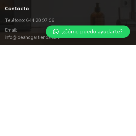
Contacto
Teléfono: 644 28 97 96
Email:
¿Cómo puedo ayudarte?
info@ideahogartienda.com
Mañanas: L a V de 10 a 14 hrs.
Tardes: de 17:30 a 20:30
hrs.