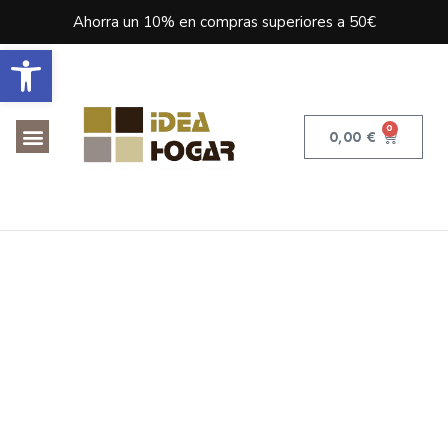
Ahorra un 10% en compras superiores a 50€
Abrir barra de herramientas
0
0,00
€