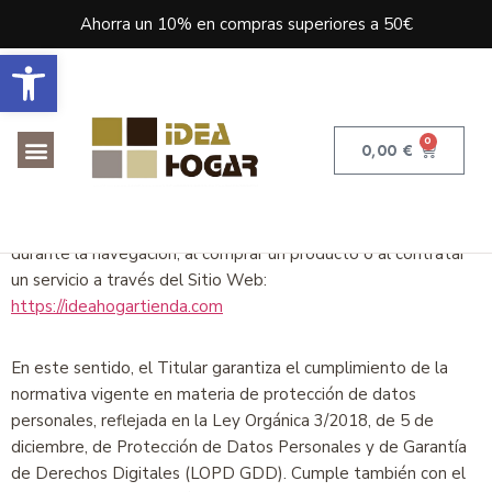
Ahorra un 10% en compras superiores a 50€
Abrir barra de herramientas
0
0,00
€
El Titular le informa sobre su Política de Privacidad respecto
del tratamiento y protección de los datos de carácter
personal de los usuarios y clientes que puedan ser recabados
durante la navegación, al comprar un producto o al contratar
un servicio a través del Sitio Web:
https://ideahogartienda.com
En este sentido, el Titular garantiza el cumplimiento de la
normativa vigente en materia de protección de datos
personales, reflejada en la Ley Orgánica 3/2018, de 5 de
diciembre, de Protección de Datos Personales y de Garantía
de Derechos Digitales (LOPD GDD). Cumple también con el