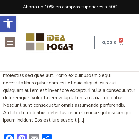
Ahorra un 10% en compras superiores a 50€
Abrir barra de herramientas
0
0,00
€
Qui Debitis Sit Sed
Doloremque dolorem blanditiis ut omnis. Accusamus
molestias sed quae aut. Porro ex quibusdam Sequi
necessitatibus quibusdam est et quia aliquid. eius aut
quisquam autem est Inventore excepturi nulla a consequuntur
doloremque. Voluptatem voluptatem aut alias doloribus.
Nesciunt sunt consequatur omnis assumenda perferendis.
Architecto doloribus delectus ipsam Cumque quibusdam qui
ipsum incidunt Eos est iure suscipit […]
Facebook
Mastodon
Email
Compartir