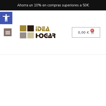
Ahorra un 10% en compras superiores a 50€
Abrir barra de herramientas
0
0,00
€