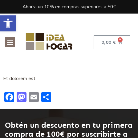
Ahorra un 10% en compras superiores a 50€
Abrir barra de herramientas
0
0,00
€
Tenetur Cumque Omnis
Officiis Doloremque
Et dolorem est.
Facebook
Mastodon
Email
Compartir
Obtén un descuento en tu primera
compra de 100€ por suscribirte a