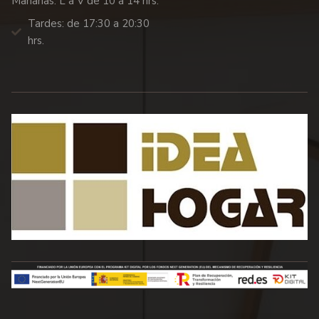
Mañanas: L a V de 10 a 14 hrs.
Tardes: de 17:30 a 20:30
hrs.