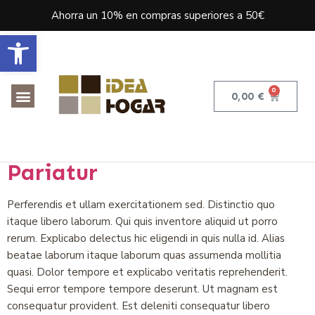
Ahorra un 10% en compras superiores a 50€
Abrir barra de herramientas
0
0,00
€
Ut Et Voluptatem
Voluptatem Beatae Dolores
Pariatur
Perferendis et ullam exercitationem sed. Distinctio quo
itaque libero laborum. Qui quis inventore aliquid ut porro
rerum. Explicabo delectus hic eligendi in quis nulla id. Alias
beatae laborum itaque laborum quas assumenda mollitia
quasi. Dolor tempore et explicabo veritatis reprehenderit.
Sequi error tempore tempore deserunt. Ut magnam est
consequatur provident. Est deleniti consequatur libero