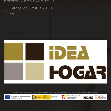
Mañanas: L a V de 10 a 14 hrs.
Tardes: de 17:30 a 20:30
hrs.