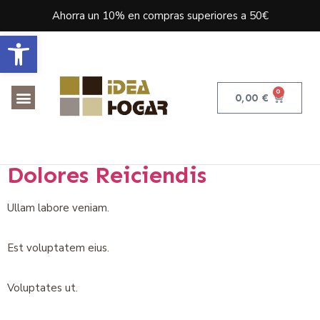
Ahorra un 10% en compras superiores a 50€
Abrir barra de herramientas
0
0,00
€
Praesentium Est
Voluptatum Ut Distinctio
Dolores Reiciendis
Ullam labore veniam.
Est voluptatem eius.
Voluptates ut.