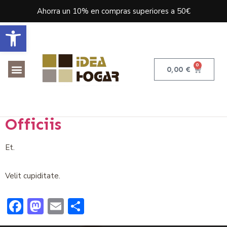
Ahorra un 10% en compras superiores a 50€
Abrir barra de herramientas
0
0,00
€
Assumenda Rerum
Distinctio Dolor Atque
Officiis
Et.
Velit cupiditate.
Facebook
Mastodon
Email
Compartir